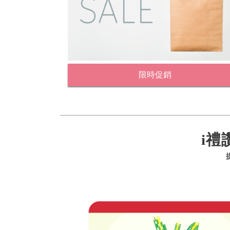
限時促銷
i禮