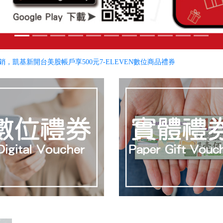
銷，凱基新開台美股帳戶享500元7-ELEVEN數位商品禮券