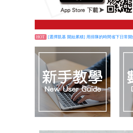
[選擇凱基 開始累積] 用排隊的時間省下日常開
HOT