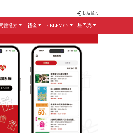
快速登入
實體禮券
i禮金
7-ELEVEN
星巴克
Next