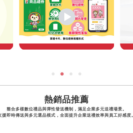
熱銷品推薦
整合多樣數位禮品與彈性發送機制，滿足企業多元送禮場景。
支援即時傳送與多元選品模式，全面提升企業送禮效率與員工好感度