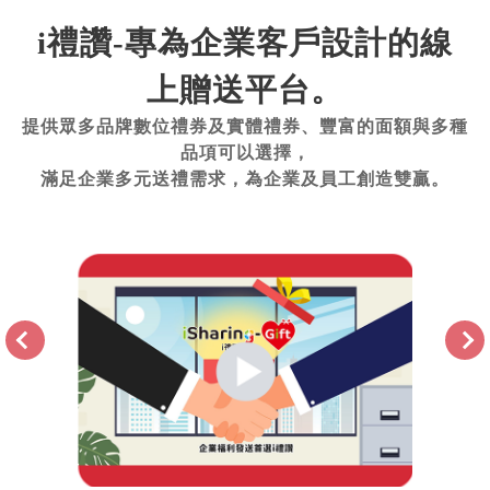
i禮讚-專為企業客戶設計的線
上贈送平台。
提供眾多品牌數位禮券及實體禮券、豐富的面額與多種
品項可以選擇，
滿足企業多元送禮需求，為企業及員工創造雙贏。