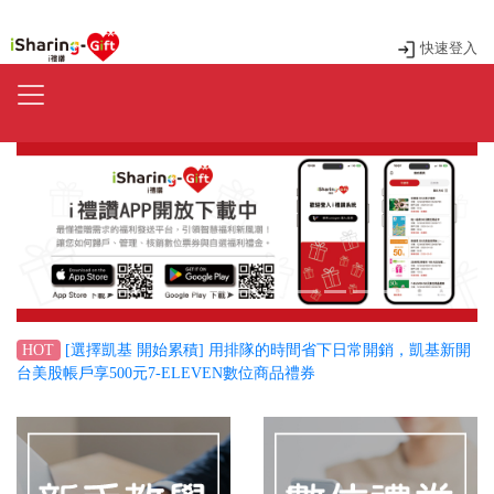
快速登入
Previous
Next
[選擇凱基 開始累積] 用排隊的時間省下日常開銷，凱基新開
HOT
台美股帳戶享500元7-ELEVEN數位商品禮券