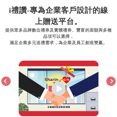
i禮讚-專為企業客戶設計的線
上贈送平台。
提供眾多品牌數位禮券及實體禮券、豐富的面額與多種
品項可以選擇，
滿足企業多元送禮需求，為企業及員工創造雙贏。