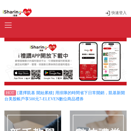
快速登入
Previous
Next
[選擇凱基 開始累積] 用排隊的時間省下日常開銷，凱基新開
HOT
台美股帳戶享500元7-ELEVEN數位商品禮券