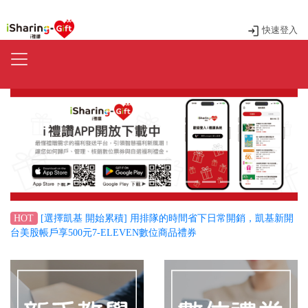
快速登入
Previous
Next
[選擇凱基 開始累積] 用排隊的時間省下日常開銷，凱基新開
HOT
台美股帳戶享500元7-ELEVEN數位商品禮券