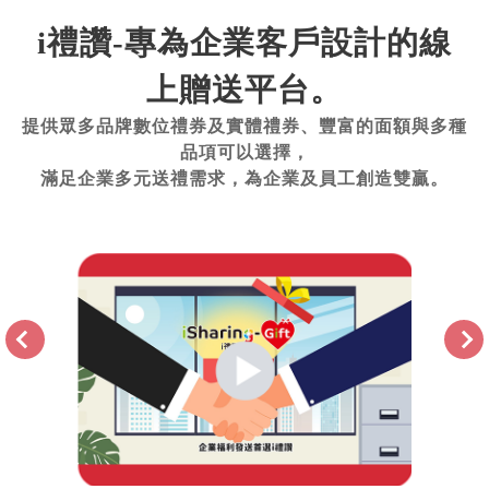
i禮讚-專為企業客戶設計的線
上贈送平台。
提供眾多品牌數位禮券及實體禮券、豐富的面額與多種
品項可以選擇，
滿足企業多元送禮需求，為企業及員工創造雙贏。