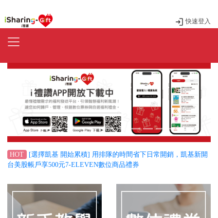
快速登入
Previous
Next
[選擇凱基 開始累積] 用排隊的時間省下日常開銷，凱基新開
HOT
台美股帳戶享500元7-ELEVEN數位商品禮券