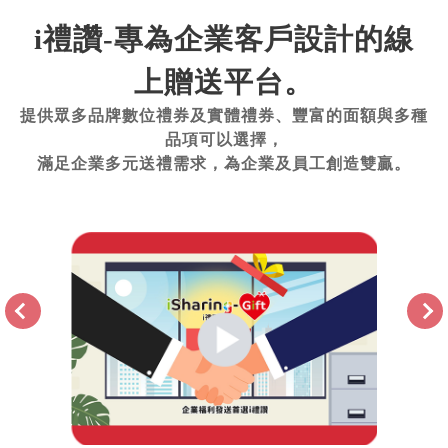
i禮讚-專為企業客戶設計的線
上贈送平台。
提供眾多品牌數位禮券及實體禮券、豐富的面額與多種
品項可以選擇，
滿足企業多元送禮需求，為企業及員工創造雙贏。