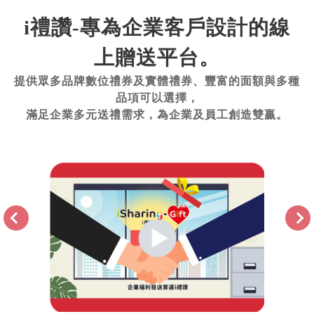
i禮讚-專為企業客戶設計的線
上贈送平台。
提供眾多品牌數位禮券及實體禮券、豐富的面額與多種
品項可以選擇，
滿足企業多元送禮需求，為企業及員工創造雙贏。