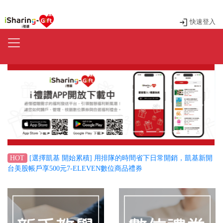
快速登入
Previous
Next
[選擇凱基 開始累積] 用排隊的時間省下日常開銷，凱基新開
HOT
台美股帳戶享500元7-ELEVEN數位商品禮券