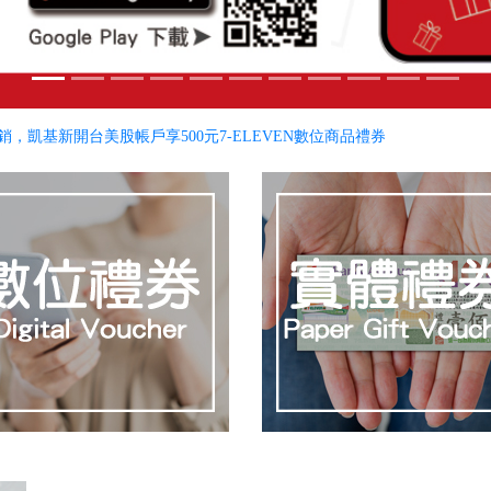
銷，凱基新開台美股帳戶享500元7-ELEVEN數位商品禮券