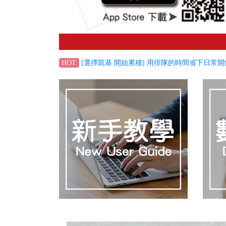
[選擇凱基 開始累積] 用排隊的時間省下日常開
HOT