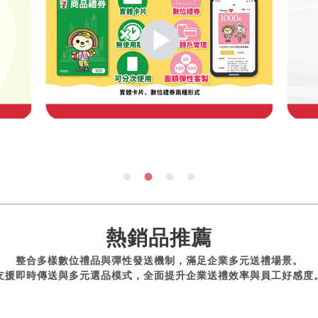
熱銷品推薦
整合多樣數位禮品與彈性發送機制，滿足企業多元送禮場景。
支援即時傳送與多元選品模式，全面提升企業送禮效率與員工好感度