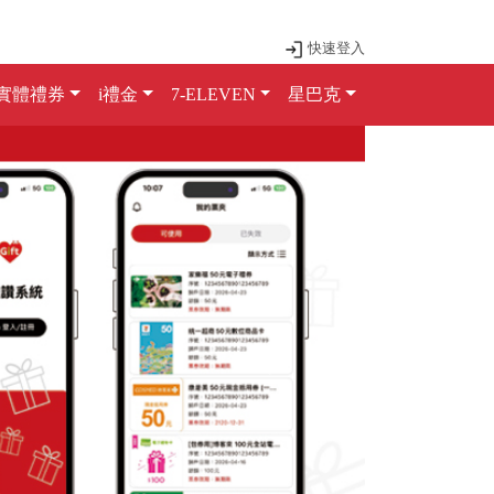
快速登入
實體禮券
i禮金
7-ELEVEN
星巴克
Next