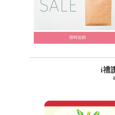
限時促銷
i禮