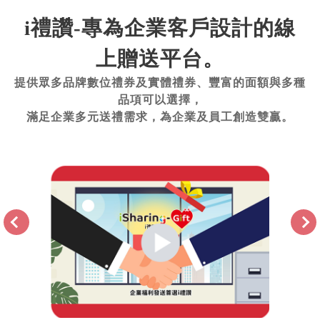
i禮讚-專為企業客戶設計的線
上贈送平台。
提供眾多品牌數位禮券及實體禮券、豐富的面額與多種
品項可以選擇，
滿足企業多元送禮需求，為企業及員工創造雙贏。