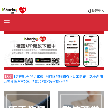
快速登入
Previous
Next
[選擇凱基 開始累積] 用排隊的時間省下日常開銷，凱基新開
HOT
台美股帳戶享500元7-ELEVEN數位商品禮券