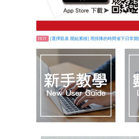
[選擇凱基 開始累積] 用排隊的時間省下日常開
HOT