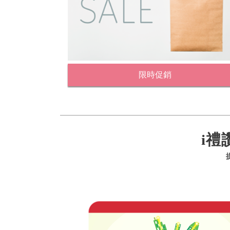
限時促銷
i禮