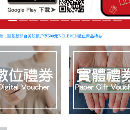
銷，凱基新開台美股帳戶享500元7-ELEVEN數位商品禮券