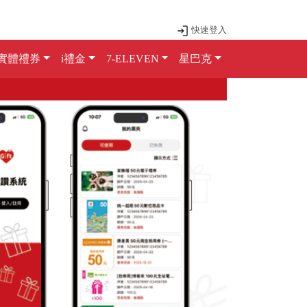
快速登入
實體禮券
i禮金
7-ELEVEN
星巴克
Next