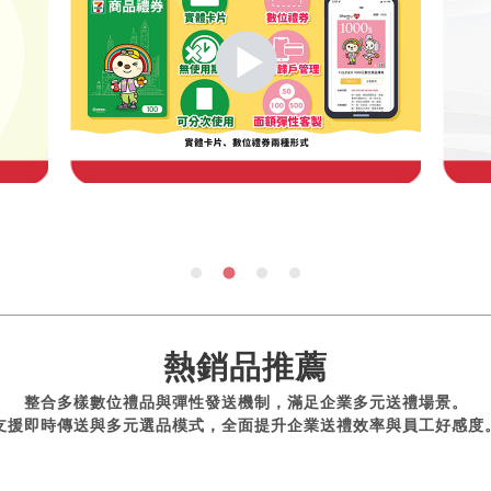
熱銷品推薦
整合多樣數位禮品與彈性發送機制，滿足企業多元送禮場景。
支援即時傳送與多元選品模式，全面提升企業送禮效率與員工好感度