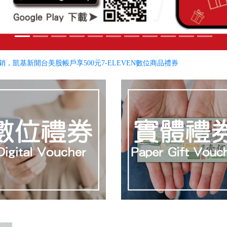
銷，凱基新開台美股帳戶享500元7-ELEVEN數位商品禮券