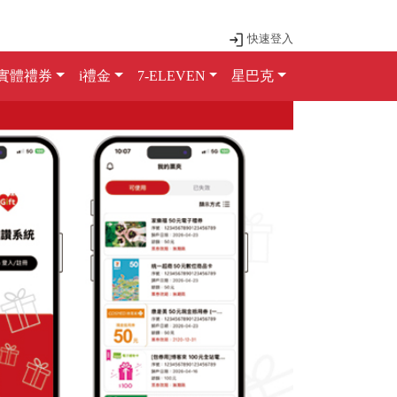
快速登入
實體禮券
i禮金
7-ELEVEN
星巴克
Next