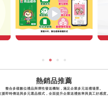
熱銷品推薦
整合多樣數位禮品與彈性發送機制，滿足企業多元送禮場景。
支援即時傳送與多元選品模式，全面提升企業送禮效率與員工好感度