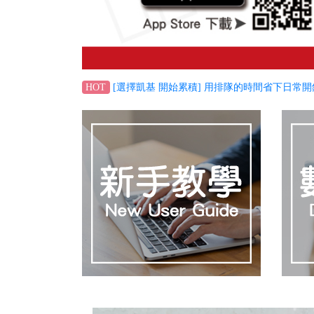
[選擇凱基 開始累積] 用排隊的時間省下日常開
HOT