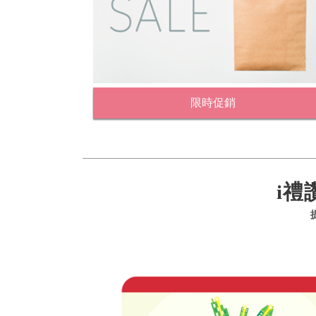
限時促銷
i禮