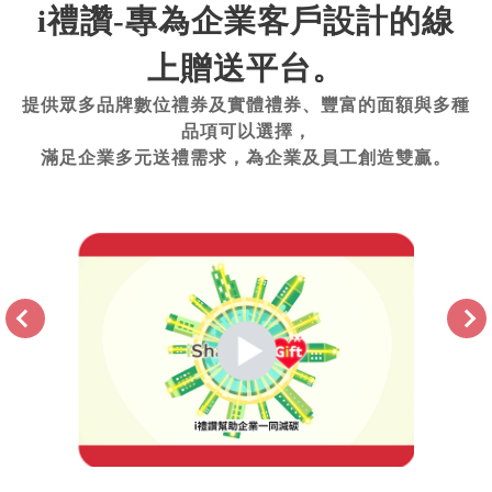
i禮讚-專為企業客戶設計的線
上贈送平台。
提供眾多品牌數位禮券及實體禮券、豐富的面額與多種
品項可以選擇，
滿足企業多元送禮需求，為企業及員工創造雙贏。