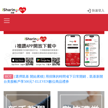
快速登入
Previous
Next
[選擇凱基 開始累積] 用排隊的時間省下日常開銷，凱基新開
HOT
台美股帳戶享500元7-ELEVEN數位商品禮券