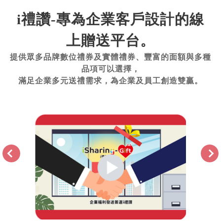
i禮讚-專為企業客戶設計的線
上贈送平台。
提供眾多品牌數位禮券及實體禮券、豐富的面額與多種
品項可以選擇，
滿足企業多元送禮需求，為企業及員工創造雙贏。