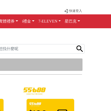
快速登入
實體禮券
i禮金
7-ELEVEN
星巴克