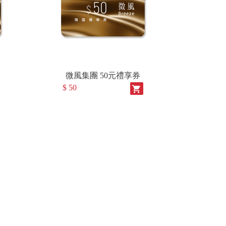
微風集團 50元禮享券
$ 50
shopping_cart