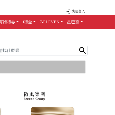
快速登入
實體禮券
i禮金
7-ELEVEN
星巴克