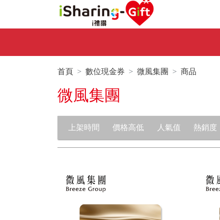
首頁
數位現金券
微風集團
商品
微風集團
上架時間
價格高低
人氣值
熱銷度