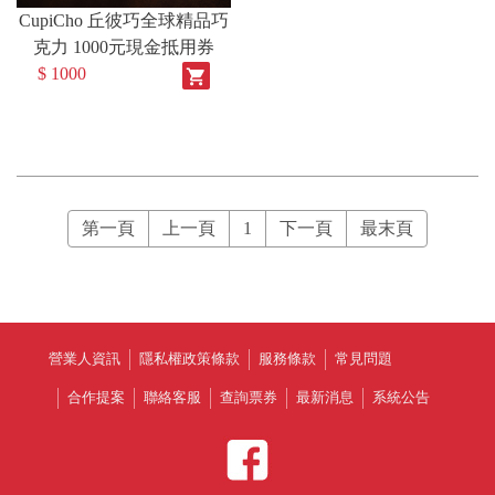
CupiCho 丘彼巧全球精品巧
克力 1000元現金抵用券
$ 1000
shopping_cart
第一頁
上一頁
1
下一頁
最末頁
營業人資訊
隱私權政策條款
服務條款
常見問題
合作提案
聯絡客服
查詢票券
最新消息
系統公告