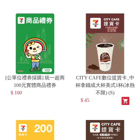
[公單位禮券採購] 統一超商
CITY CAFE數位提貨卡_中
100元實體商品禮券
杯拿鐵或大杯美式1杯(冰熱
$ 100
不限) (S)
$ 45
shopping_cart