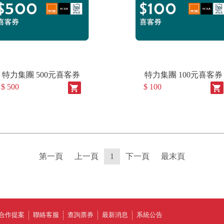
特力集團 500元喜客券
特力集團 100元喜客券
$ 500
$ 100
shopping_cart
shopping_cart
第一頁
上一頁
1
下一頁
最末頁
合作提案
聯絡客服
查詢票券
最新消息
系統公告