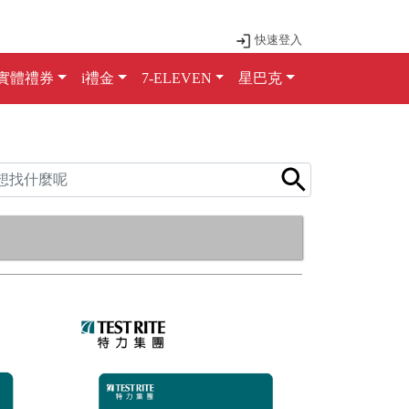
快速登入
實體禮券
i禮金
7-ELEVEN
星巴克