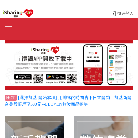
快速登入
Previous
Next
[選擇凱基 開始累積] 用排隊的時間省下日常開銷，凱基新開
HOT
台美股帳戶享500元7-ELEVEN數位商品禮券