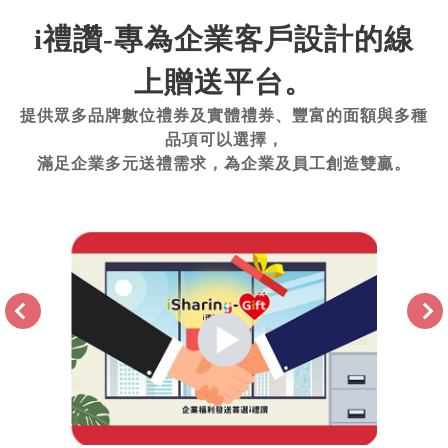
i禮讚-專為企業客戶設計的線
上贈送平台。
提供眾多品牌數位禮券及實體禮券、豐富的面額與多種
品項可以選擇，
滿足企業多元送禮需求，為企業及員工創造雙贏。