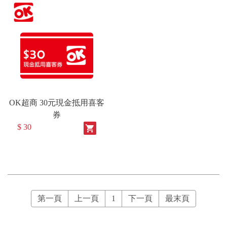
OK超商 30元現金抵用喜客
券
$ 30
shopping_cart
第一頁
上一頁
1
下一頁
最末頁