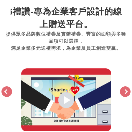
i禮讚-專為企業客戶設計的線
上贈送平台。
提供眾多品牌數位禮券及實體禮券、豐富的面額與多種
品項可以選擇，
滿足企業多元送禮需求，為企業及員工創造雙贏。