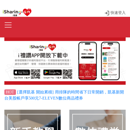
快速登入
Previous
Next
[選擇凱基 開始累積] 用排隊的時間省下日常開銷，凱基新開
HOT
台美股帳戶享500元7-ELEVEN數位商品禮券