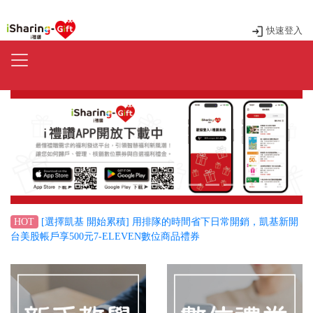
快速登入
Previous
Next
[選擇凱基 開始累積] 用排隊的時間省下日常開銷，凱基新開
HOT
台美股帳戶享500元7-ELEVEN數位商品禮券