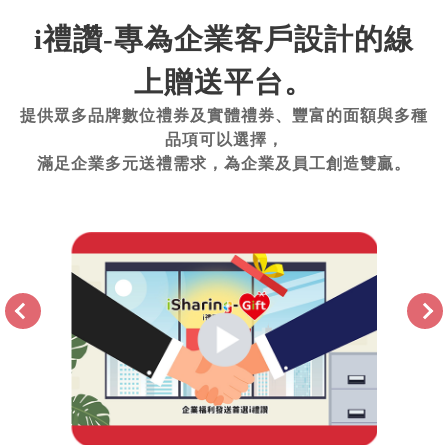
i禮讚-專為企業客戶設計的線
上贈送平台。
提供眾多品牌數位禮券及實體禮券、豐富的面額與多種
品項可以選擇，
滿足企業多元送禮需求，為企業及員工創造雙贏。