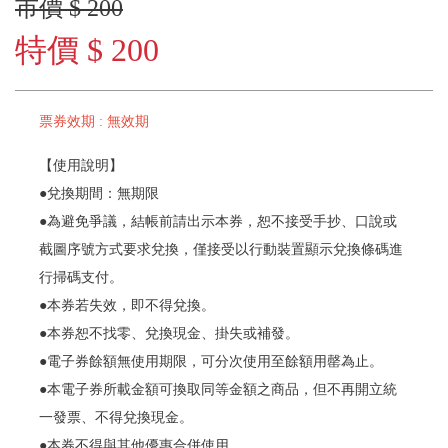
市價 $ 200
特價 $ 200
票券效期 : 無效期
【使用說明】
●兌換期間：無期限
●為避免爭議，結帳前請出示本券，恕不接受手抄、口說或
截圖序號方式要求兌換，僅接受以行動裝置顯示兌換條碼進
行掃碼支付。
●本券若失效，即不得兌換。
●本券恕不找零、兌換現金、掛失或補發。
●電子券餘額無使用期限，可分次使用至餘額用罄為止。
●本電子券所載金額可換取同等金額之商品，但不再開立統
一發票、不得兌換現金。
●本券不得與其他優惠合併使用。