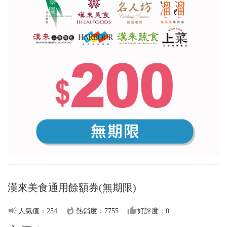
漢來美食通用餘額券(無期限)
campaign
whatshot
thumb_up
人氣值：254
熱銷度：7755
好評度：0