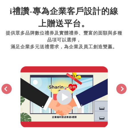
i禮讚-專為企業客戶設計的線
上贈送平台。
提供眾多品牌數位禮券及實體禮券、豐富的面額與多種
品項可以選擇，
滿足企業多元送禮需求，為企業及員工創造雙贏。