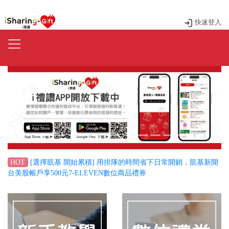
快速登入
Previous
Next
[選擇凱基 開始累積] 用排隊的時間省下日常開銷，凱基新開
HOT
台美股帳戶享500元7-ELEVEN數位商品禮券