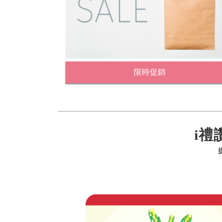
限時促銷
i禮