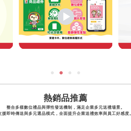
熱銷品推薦
整合多樣數位禮品與彈性發送機制，滿足企業多元送禮場景。
支援即時傳送與多元選品模式，全面提升企業送禮效率與員工好感度