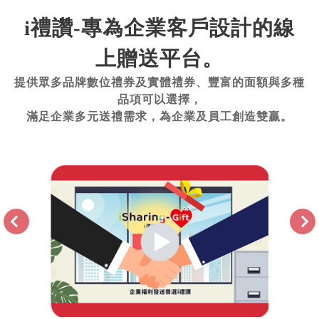
i禮讚-專為企業客戶設計的線
上贈送平台。
提供眾多品牌數位禮券及實體禮券、豐富的面額與多種
品項可以選擇，
滿足企業多元送禮需求，為企業及員工創造雙贏。