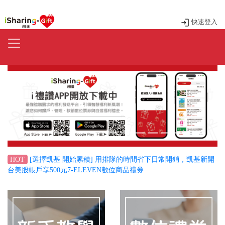
快速登入
Previous
Next
[選擇凱基 開始累積] 用排隊的時間省下日常開銷，凱基新開
HOT
台美股帳戶享500元7-ELEVEN數位商品禮券