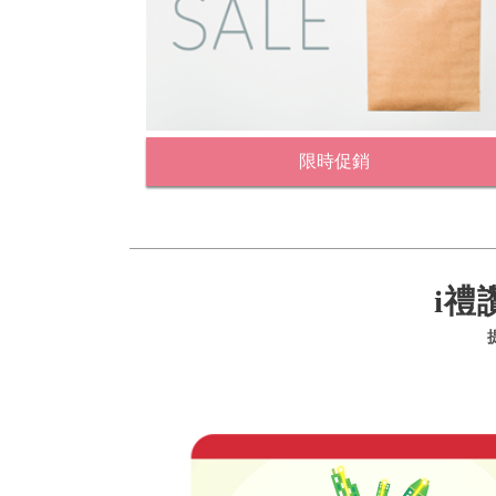
限時促銷
i禮