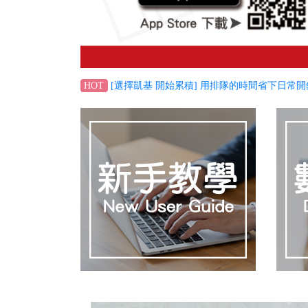
[選擇凱基 開始累積] 用排隊的時間省下日常開
HOT