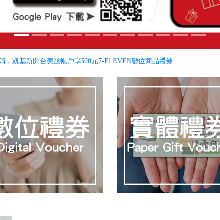
銷，凱基新開台美股帳戶享500元7-ELEVEN數位商品禮券