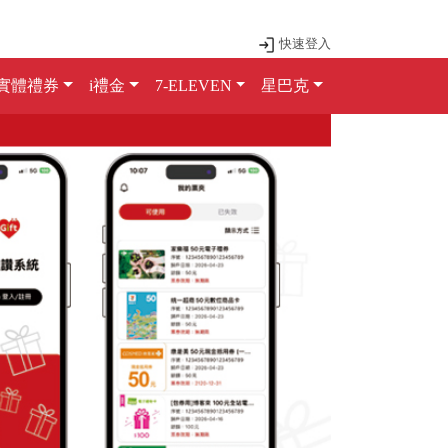
快速登入
實體禮券
i禮金
7-ELEVEN
星巴克
Next