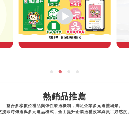
熱銷品推薦
整合多樣數位禮品與彈性發送機制，滿足企業多元送禮場景。
支援即時傳送與多元選品模式，全面提升企業送禮效率與員工好感度