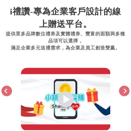
i禮讚-專為企業客戶設計的線
上贈送平台。
提供眾多品牌數位禮券及實體禮券、豐富的面額與多種
品項可以選擇，
滿足企業多元送禮需求，為企業及員工創造雙贏。