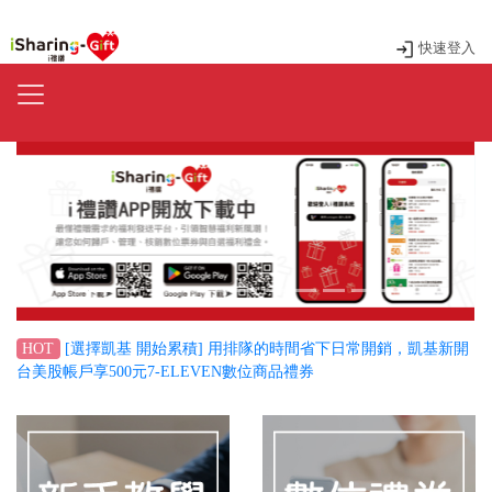
快速登入
Previous
Next
[選擇凱基 開始累積] 用排隊的時間省下日常開銷，凱基新開
HOT
台美股帳戶享500元7-ELEVEN數位商品禮券