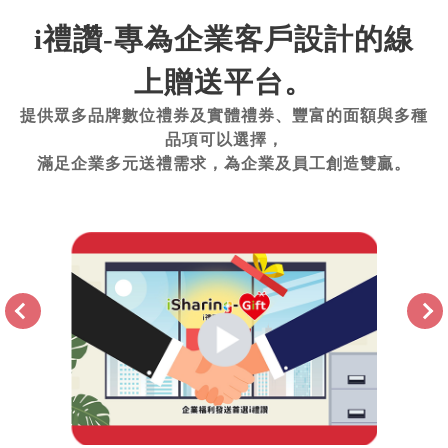
i禮讚-專為企業客戶設計的線
上贈送平台。
提供眾多品牌數位禮券及實體禮券、豐富的面額與多種
品項可以選擇，
滿足企業多元送禮需求，為企業及員工創造雙贏。