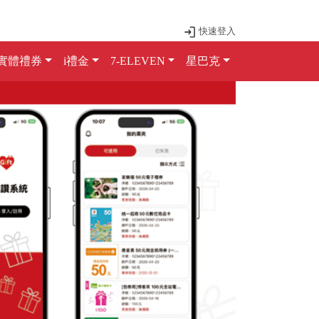
快速登入
實體禮券
i禮金
7-ELEVEN
星巴克
Next