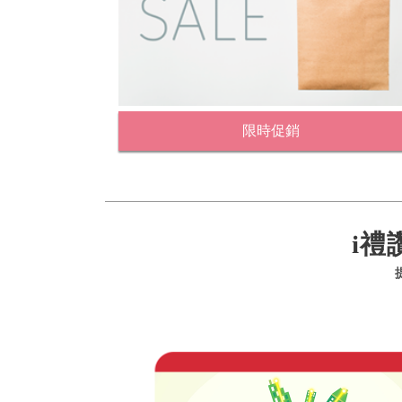
限時促銷
i禮