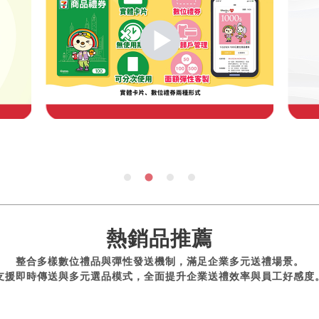
熱銷品推薦
整合多樣數位禮品與彈性發送機制，滿足企業多元送禮場景。
支援即時傳送與多元選品模式，全面提升企業送禮效率與員工好感度