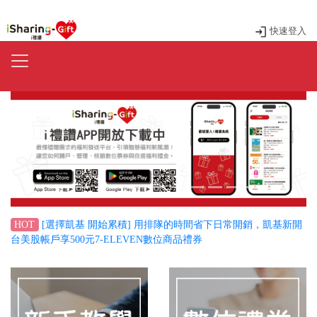
快速登入
Previous
Next
[選擇凱基 開始累積] 用排隊的時間省下日常開銷，凱基新開
HOT
台美股帳戶享500元7-ELEVEN數位商品禮券