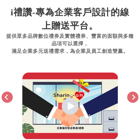
i禮讚-專為企業客戶設計的線
上贈送平台。
提供眾多品牌數位禮券及實體禮券、豐富的面額與多種
品項可以選擇，
滿足企業多元送禮需求，為企業及員工創造雙贏。