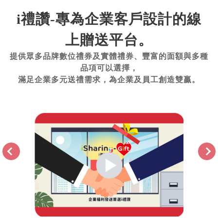
i禮讚-專為企業客戶設計的線
上贈送平台。
提供眾多品牌數位禮券及實體禮券、豐富的面額與多種
品項可以選擇，
滿足企業多元送禮需求，為企業及員工創造雙贏。