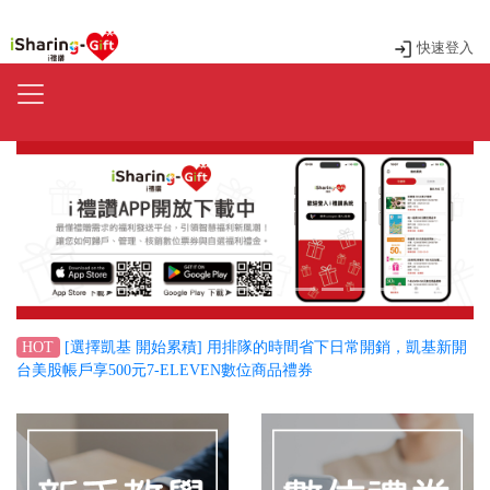
快速登入
Previous
Next
[選擇凱基 開始累積] 用排隊的時間省下日常開銷，凱基新開
HOT
台美股帳戶享500元7-ELEVEN數位商品禮券