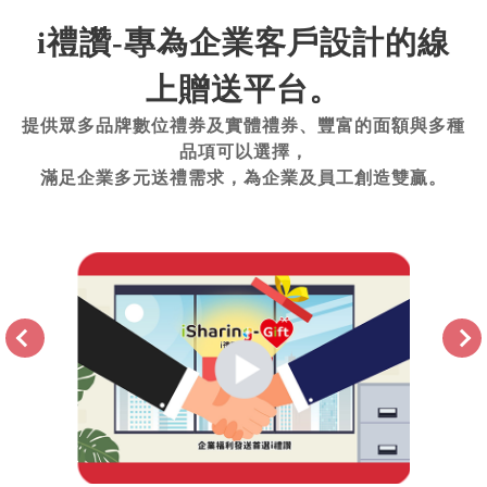
i禮讚-專為企業客戶設計的線
上贈送平台。
提供眾多品牌數位禮券及實體禮券、豐富的面額與多種
品項可以選擇，
滿足企業多元送禮需求，為企業及員工創造雙贏。