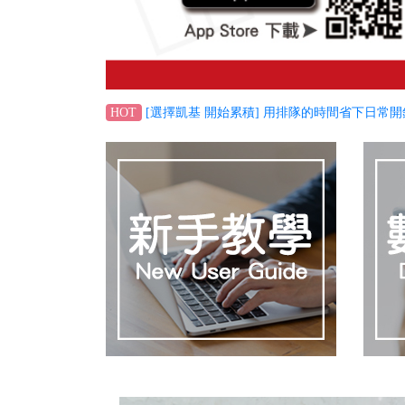
[選擇凱基 開始累積] 用排隊的時間省下日常開
HOT