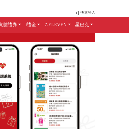
快速登入
實體禮券
i禮金
7-ELEVEN
星巴克
Next