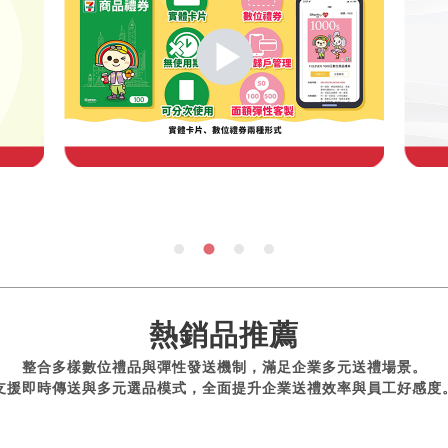
熱銷品推薦
整合多樣數位禮品與彈性發送機制，滿足企業多元送禮場景。
支援即時傳送與多元選品模式，全面提升企業送禮效率與員工好感度