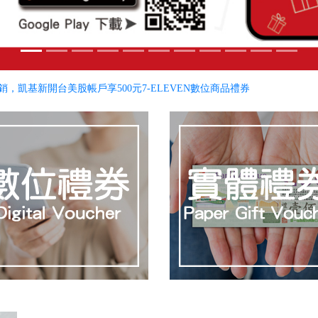
銷，凱基新開台美股帳戶享500元7-ELEVEN數位商品禮券