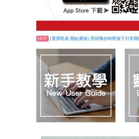
[選擇凱基 開始累積] 用排隊的時間省下日常開
HOT