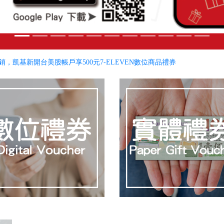
銷，凱基新開台美股帳戶享500元7-ELEVEN數位商品禮券