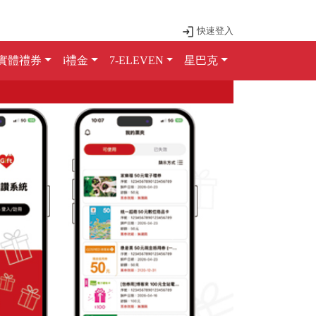
快速登入
實體禮券
i禮金
7-ELEVEN
星巴克
Next