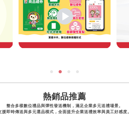
熱銷品推薦
整合多樣數位禮品與彈性發送機制，滿足企業多元送禮場景。
支援即時傳送與多元選品模式，全面提升企業送禮效率與員工好感度