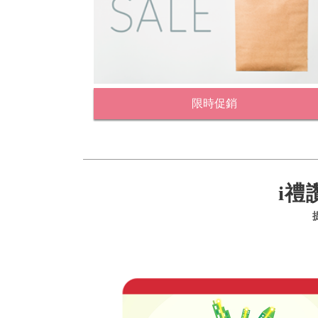
限時促銷
i禮