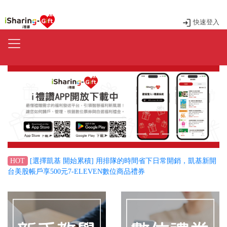
快速登入
Previous
Next
[選擇凱基 開始累積] 用排隊的時間省下日常開銷，凱基新開
HOT
台美股帳戶享500元7-ELEVEN數位商品禮券