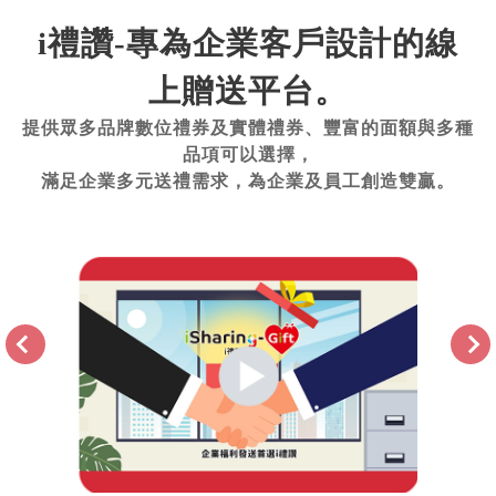
i禮讚-專為企業客戶設計的線
上贈送平台。
提供眾多品牌數位禮券及實體禮券、豐富的面額與多種
品項可以選擇，
滿足企業多元送禮需求，為企業及員工創造雙贏。