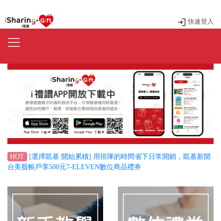
快速登入
Previous
Next
[選擇凱基 開始累積] 用排隊的時間省下日常開銷，凱基新開
HOT
台美股帳戶享500元7-ELEVEN數位商品禮券