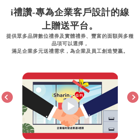
i禮讚-專為企業客戶設計的線
上贈送平台。
提供眾多品牌數位禮券及實體禮券、豐富的面額與多種
品項可以選擇，
滿足企業多元送禮需求，為企業及員工創造雙贏。