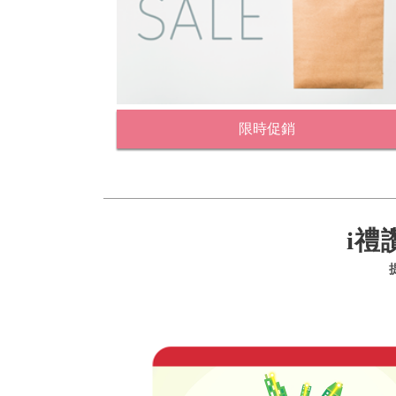
限時促銷
i禮