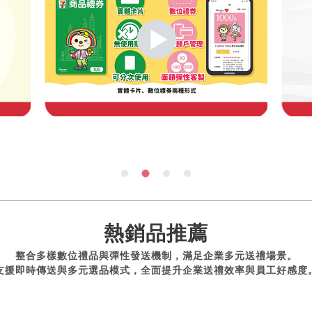
熱銷品推薦
整合多樣數位禮品與彈性發送機制，滿足企業多元送禮場景。
支援即時傳送與多元選品模式，全面提升企業送禮效率與員工好感度