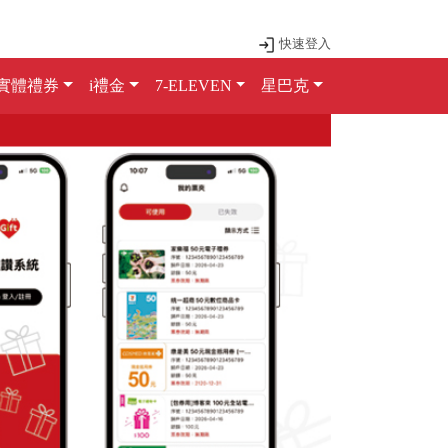
快速登入
實體禮券
i禮金
7-ELEVEN
星巴克
Next