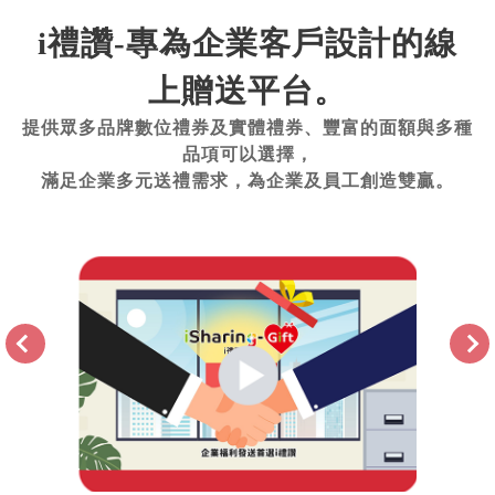
i禮讚-專為企業客戶設計的線
上贈送平台。
提供眾多品牌數位禮券及實體禮券、豐富的面額與多種
品項可以選擇，
滿足企業多元送禮需求，為企業及員工創造雙贏。