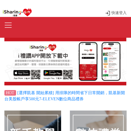
快速登入
Previous
Next
[選擇凱基 開始累積] 用排隊的時間省下日常開銷，凱基新開
HOT
台美股帳戶享500元7-ELEVEN數位商品禮券