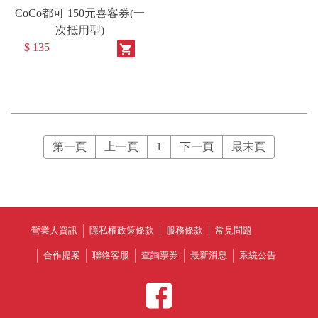
CoCo都可 150元喜客券(一
次抵用型)
$ 135
shopping_cart
第一頁
上一頁
1
下一頁
最末頁
營業人資訊
隱私權政策條款
服務條款
常見問題
合作提案
聯絡客服
查詢票券
最新消息
系統公告