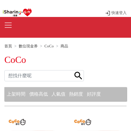
快速登入
首頁
數位現金券
CoCo
商品
CoCo
上架時間
價格高低
人氣值
熱銷度
好評度