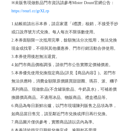
※未販售現做飲品門市資訊請參考Mister Dount官網公告：
https://reurl.cc/grXLrp
1.結帳前請出示本券，請店家選「i禮讚」核銷，不接受手抄
或口說序號方式兌換。每人每次不限張數使用。
2.本券面額限一次抵用完畢，餘額無法分次抵用，無法兌換
現金或找零，不得與其他優惠券、門市行銷活動合併使用。
3.本券使用後恕無法退貨。
4.如門市商品價格調漲，請依門市公告實際定價補價差。
5.本券優先使用兌換指定商品(詳見【商品內容】)。若門市
無法供應時，消費金額限原價購買甜甜圈、瑪芬、派、糰子
系列商品、現做飲品(不含罐裝飲品、牛奶及水)，可補差價
換購價高商品。不適用冰品、物販商品、禮盒禮品等。
6.商品為每日新鮮出爐，以門市現場陳列販售之品項為準，
如商品當日售完，請至鄰近門市兌換或擇日再行兌換。
7.商品圖片僅供參考，實際商品請以店內為準。
8.本券請於指定日期前兌換完成，逾期恕不受理。