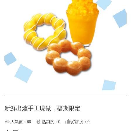
新鮮出爐手工現做，檔期限定
campaign
whatshot
thumb_up
人氣值：68
熱銷度：0
好評度：0