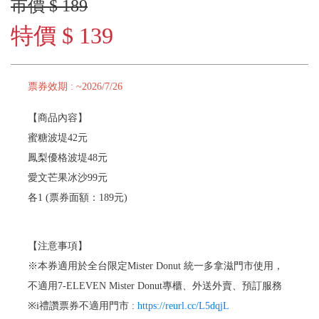
市價 $ 189
特價 $ 139
票券效期 : ~2026/7/26
【商品內容】
蜜糖波堤42元
鳳梨優格波堤48元
愛文芒果冰沙99元
各1 (票券面額：189元)
【注意事項】
※本券適用於全台限定Mister Donut 統一多拿滋門市使用，
不適用7-ELEVEN Mister Donut專櫃、外送外賣、預訂服務
※i禮讚票券不適用門市 :
https://reurl.cc/L5dqjL