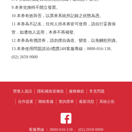
9.本券兌換時不開立發票。
10.本券有效與否，以票券系統所記錄之狀態為憑。
11.本券為不記名，任何人持本券皆可使用，請自行妥善保
管，如遭他人盜用，本券不再補發。
12.本券為有價證券，請勿擅自偽造、變造，以免觸犯刑責。
13.本券使用問題請洽i禮讚24H客服專線：0800-016-138、
(02) 2659-9900
營業人資訊
隱私權政策條款
服務條款
常見問題
合作提案
聯絡客服
查詢票券
最新消息
系統公告
客服專線 ： 0800-016-138 、 (02) 2659-9900