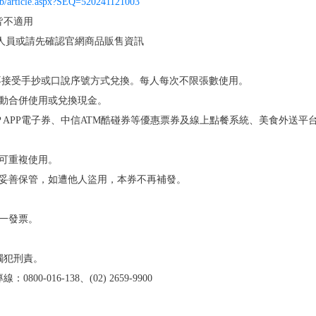
pub/article.aspx?SEQ=520241121003
皆不適用
人員或請先確認官網商品販售資訊
，不接受手抄或口說序號方式兌換。每人每次不限張數使用。
活動合併使用或兌換現金。
PP電子券、中信ATM酷碰券等優惠票券及線上點餐系統、美食外送平台(UberEat
不可重複使用。
行妥善保管，如遭他人盜用，本券不再補發。
統一發票。
觸犯刑責。
-016-138、(02) 2659-9900