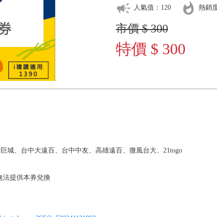
campaign
whatshot
人氣值：120
熱銷度
市價 $ 300
特價 $ 300
城、台中大遠百、台中中友、高雄遠百、微風台大、21togo
1恕無法提供本券兌換