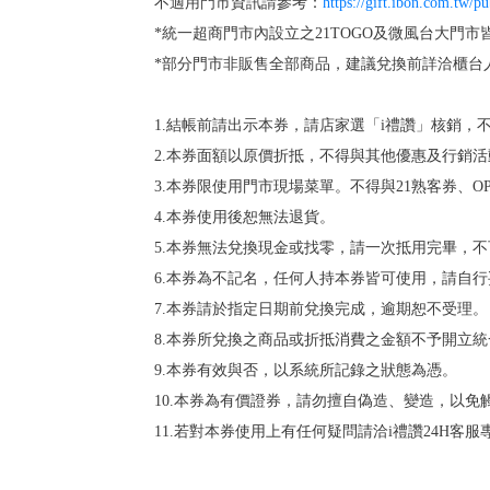
不適用門市資訊請參考：
https://gift.ibon.com.tw/
*統一超商門市內設立之21TOGO及微風台大門市
*部分門市非販售全部商品，建議兌換前詳洽櫃台
1.結帳前請出示本券，請店家選「i禮讚」核銷
2.本券面額以原價折抵，不得與其他優惠及行銷
3.本券限使用門市現場菜單。不得與21熟客券、OP A
4.本券使用後恕無法退貨。
5.本券無法兌換現金或找零，請一次抵用完畢，
6.本券為不記名，任何人持本券皆可使用，請自
7.本券請於指定日期前兌換完成，逾期恕不受理。
8.本券所兌換之商品或折抵消費之金額不予開立
9.本券有效與否，以系統所記錄之狀態為憑。
10.本券為有價證券，請勿擅自偽造、變造，以免
11.若對本券使用上有任何疑問請洽i禮讚24H客服專線：0800