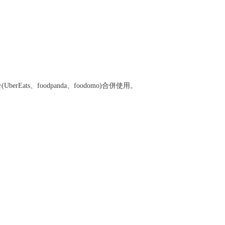
s、foodpanda、foodomo)合併使用。