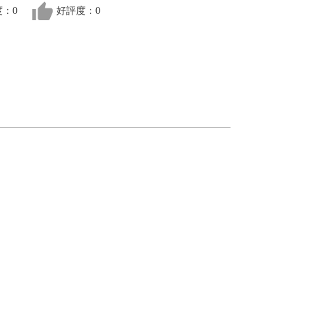
thumb_up
：0
好評度：0