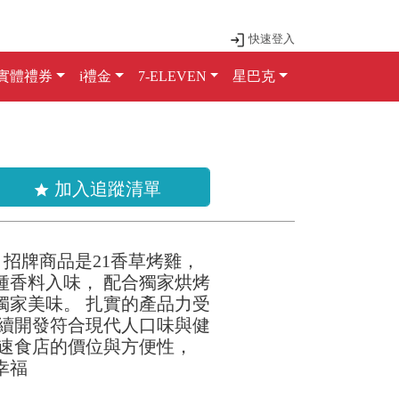
快速登入
實體禮券
i禮金
7-ELEVEN
星巴克
加入追蹤清單
star
年， 招牌商品是21香草烤雞，
種香料入味， 配合獨家烘烤
獨家美味。 扎實的產品力受
持續開發符合現代人口味與健
以速食店的價位與方便性，
幸福