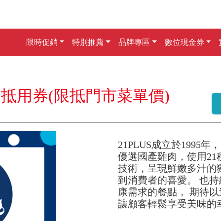
限時促銷
特別推薦
品牌專區
數位現金券
0元 現金抵用券(限抵門市菜單價)
21PLUS成立於1995
優選國產雞肉，使用21
技術，呈現鮮嫩多汁的
到消費者的喜愛。 也
康需求的餐點， 期待
讓顧客輕鬆享受美味的