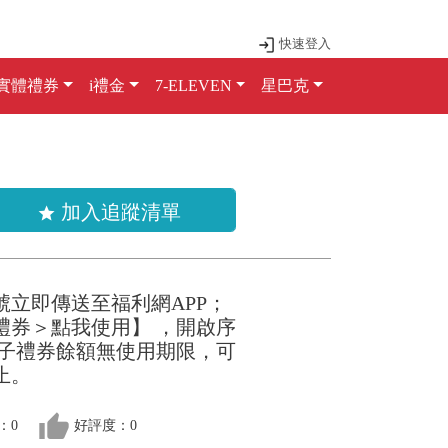
快速登入
實體禮券
i禮金
7-ELEVEN
星巴克
加入追蹤清單
star
後序號立即傳送至福利網APP；
禮券＞點我使用】 ，開啟序
 電子禮券餘額無使用期限，可
止。
thumb_up
：0
好評度：0