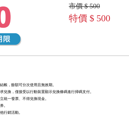
市價 $ 500
特價 $ 500
碼結帳，餘額可分次使用且無效期。
要求兌換，僅接受以行動裝置顯示兌換條碼進行掃碼支付。
開立統一發票、不得兌換現金。
禮券。
其他行銷活動。