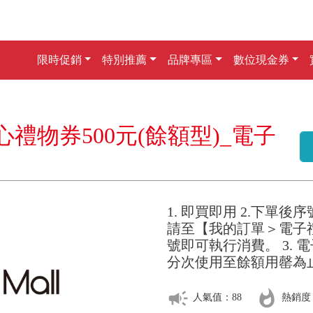
限時促銷
特別推薦
品牌專區
數位現金券
禮物券500元(餘額型)_電子
1. 即買即用 2.下單
請至【我的訂單＞電子
號即可執行消費。 3.
分次使用至餘額用罄為
campaign
whatshot
人氣值：88
熱銷度