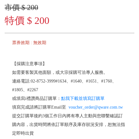
市價 $ 200
特價 $ 200
票券效期 : 無效期
【採購注意事項】
如需要客製其他面額，或大宗採購可洽專人服務。
連絡電話:02-8752-3999#1634、#1640、#1651、#1760、
#1805、#2267
或填寫i禮讚商品訂購單：
點我下載並填寫訂購單
填寫完成請將訂購單Email至
voucher_order@qware.com.tw
提交訂購單後約3個工作日內將有專人主動與您聯繫確認訂
購內容，出貨時間將依訂單順序及庫存狀況安排，恕無法指
定即時出貨