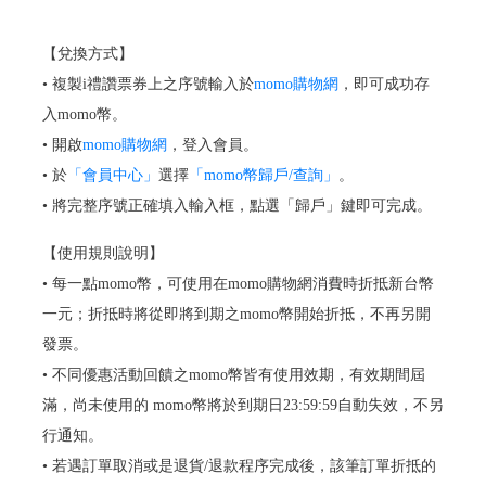
【兌換方式】
• 複製i禮讚票券上之序號輸入於
momo購物網
，即可成功存
入momo幣。
• 開啟
momo購物網
，登入會員。
• 於
「會員中心」
選擇
「momo幣歸戶/查詢」
。
• 將完整序號正確填入輸入框，點選「歸戶」鍵即可完成。
【使用規則說明】
• 每一點momo幣，可使用在momo購物網消費時折抵新台幣
一元；折抵時將從即將到期之momo幣開始折抵，不再另開
發票。
• 不同優惠活動回饋之momo幣皆有使用效期，有效期間屆
滿，尚未使用的 momo幣將於到期日23:59:59自動失效，不另
行通知。
• 若遇訂單取消或是退貨/退款程序完成後，該筆訂單折抵的