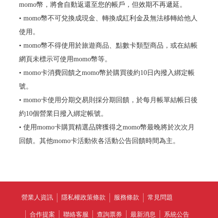
momo幣，將會自動返還至您的帳戶，但效期不再遞延。
• momo幣不可兌換成現金、轉換成紅利金及無法移轉給他人
使用。
• momo幣不得使用於旅遊商品、點數卡類型商品，或在結帳
網頁未標示可使用momo幣等。
• momo卡消費回饋之momo幣於購買後約10日內撥入綁定帳
號。
• momo卡使用分期交易則採分期回饋，於每月帳單結帳日後
約10個營業日撥入綁定帳號。
• 使用momo卡購買精選品牌獲得之momo幣最晚將於次次月
回饋。其他momo卡活動依各活動公告回饋時間為主。
營業人資訊
隱私權政策條款
服務條款
常見問題
合作提案
聯絡客服
查詢票券
最新消息
系統公告