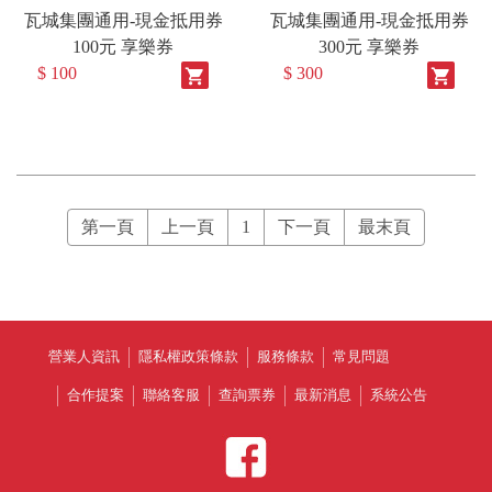
瓦城集團通用-現金抵用券
瓦城集團通用-現金抵用券
100元 享樂券
300元 享樂券
$ 100
$ 300
shopping_cart
shopping_cart
第一頁
上一頁
1
下一頁
最末頁
營業人資訊
隱私權政策條款
服務條款
常見問題
合作提案
聯絡客服
查詢票券
最新消息
系統公告