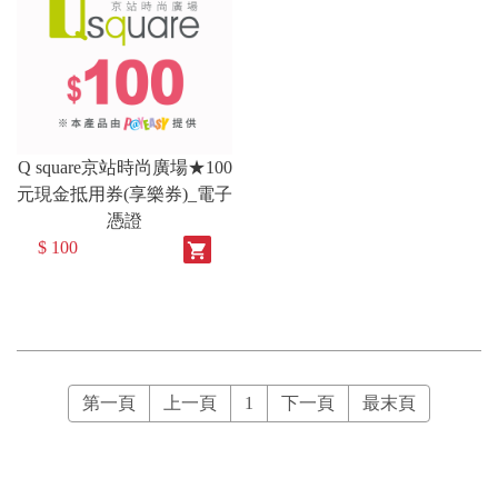
Q square京站時尚廣場★100
元現金抵用券(享樂券)_電子
憑證
$ 100
shopping_cart
第一頁
上一頁
1
下一頁
最末頁