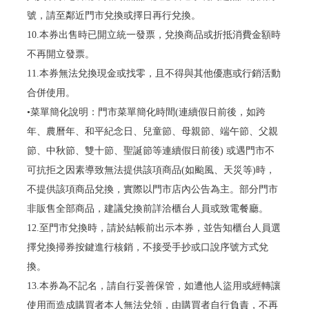
號，請至鄰近門市兌換或擇日再行兌換。
10.本券出售時已開立統一發票，兌換商品或折抵消費金額時
不再開立發票。
11.本券無法兌換現金或找零，且不得與其他優惠或行銷活動
合併使用。
•菜單簡化說明：門市菜單簡化時間(連續假日前後，如跨
年、農曆年、和平紀念日、兒童節、母親節、端午節、父親
節、中秋節、雙十節、聖誕節等連續假日前後) 或遇門市不
可抗拒之因素導致無法提供該項商品(如颱風、天災等)時，
不提供該項商品兌換，實際以門市店內公告為主。部分門市
非販售全部商品，建議兌換前詳洽櫃台人員或致電餐廳。
12.至門市兌換時，請於結帳前出示本券，並告知櫃台人員選
擇兌換掃券按鍵進行核銷，不接受手抄或口說序號方式兌
換。
13.本券為不記名，請自行妥善保管，如遭他人盜用或經轉讓
使用而造成購買者本人無法兌領，由購買者自行負責，不再