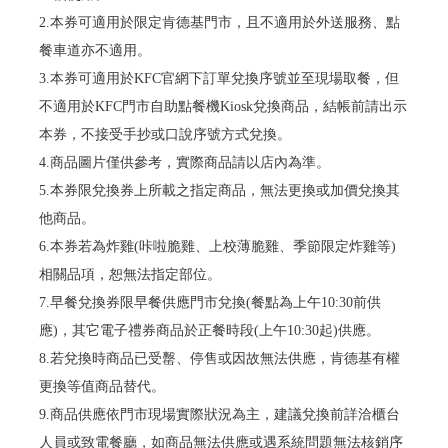
2.本券可適用於限定肯德基門市，且不適用於外送服務、點
餐車道亦不適用。
3.本券可適用於KFC官網下訂單兌換序號並至現場取餐，但
不適用於KFC門市自助點餐機Kiosk兌換商品，結帳前請出示
本券，不接受手抄或口說序號方式兌換。
4.商品圖片僅供參考，實際商品請以店內為準。
5.本券限兌換券上所載之指定商品，無法更換或加價兌換其
他商品。
6.本券若為炸雞(咔啦脆雞、上校薄脆雞、季節限定炸雞等)
相關品項，恕無法指定部位。
7.早餐兌換券限早餐供應門市兌換(餐點為上午10:30前供
應)，其它電子禮券商品於正餐時段(上午10:30起)供應。
8.若兌換時商品已受罊、停售或因故無法供應，肯德基有權
更換等值商品替代。
9.商品供應依門市現場實際狀況為主，建議兌換前詳洽櫃台
人員或致電餐廳，如商品無法供應或遇系統問題無法核銷序