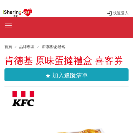
快速登入
首頁
品牌專區
肯德基/必勝客
肯德基 原味蛋撻禮盒 喜客券
加入追蹤清單
star