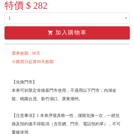
特價 $ 282
加入購物車
shopping_cart
票券效期 : 90天
※購買日起算90天效期
【兌換門市】
本券可於限定肯德基門市使用，不適用以下門市：內湖金
龍、桃園台茂、新竹湖口、屏東潮州。
【注意事項】1.本券序號具唯一性，僅限兌換一次，一經兌
換及預約後不得取消（含官網、門市、電話預約單），不可
重複使用。