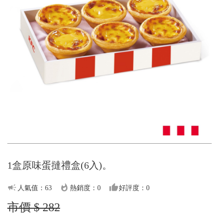
1盒原味蛋撻禮盒(6入)。
campaign
whatshot
thumb_up
人氣值：63
熱銷度：0
好評度：0
市價 $ 282