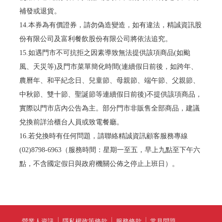
補發或退貨。
14.本券為有價證券，請勿偽造變造，如有違法，精誠資訊股
份有限公司及富利餐飲股份有限公司將依法追究。
15.如遇門市不可抗拒之因素導致無法提供該項商品(如颱
風、天災等)及門市菜單簡化時間(連續假日前後，如跨年、
農曆年、和平紀念日、兒童節、母親節、端午節、父親節、
中秋節、雙十節、聖誕節等連續假日前後)不提供該項商品，
實際以門市店內公告為主。部分門市非販售全部商品，建議
兌換前詳洽櫃台人員或致電餐廳。
16.若兌換時有任何問題，請聯絡精誠資訊顧客服務專線
(02)8798-6963（服務時間：星期一至五，早上九點至下午六
點，不含國定假日與政府機關公佈之停止上班日）。
營業人資訊
隱私權政策條款
服務條款
常見問題