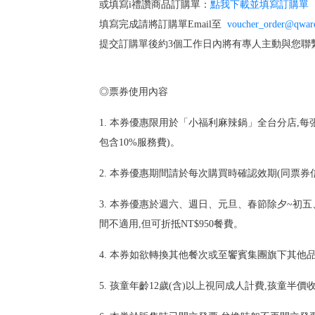
或填寫i禮讚商品訂購單：
點我下載並填寫訂購單
填寫完成請將訂購單Email至
voucher_order@qwar
提交訂購單後約3個工作日內將有專人主動與您聯
◎票券使用內容
1. 本券優惠限用於「小福利麻辣鍋」全台分店,
包含10%服務費)。
2. 本券優惠期間請於每次購買時確認效期(同票券
3. 本券優惠於週六、週日、元旦、春節除夕~
間不適用,但可折抵NT$950餐費。
4. 本券如欲轉換其他餐次或至饗賓集團旗下其他品
5. 孩童年齡12歲(含)以上視同成人計費,孩童