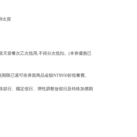
時出貨
當天當餐次乙次抵用,不得分次抵扣。(本券優惠已
期限已過可依券面商品金額NT$950折抵餐費。
特殊節日、國定假日、彈性調整放假日及特殊加價期