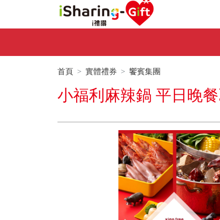
首頁
實體禮券
饗賓集團
小福利麻辣鍋 平日晚