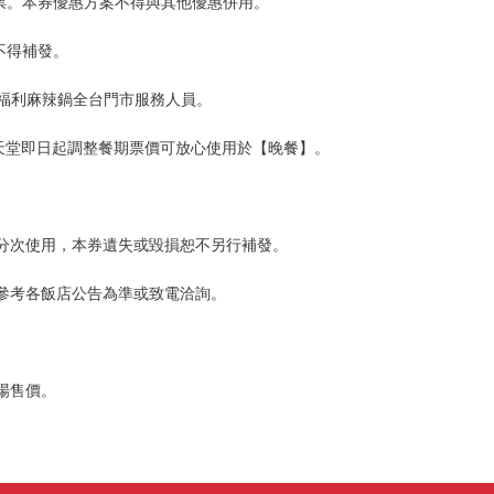
發票。本券優惠方案不得與其他優惠併用。
不得補發。
洽小福利麻辣鍋全台門市服務人員。
食天堂即日起調整餐期票價可放心使用於【晚餐】。
分次使用，本券遺失或毀損恕不另行補發。
參考各飯店公告為準或致電洽詢。
場售價。