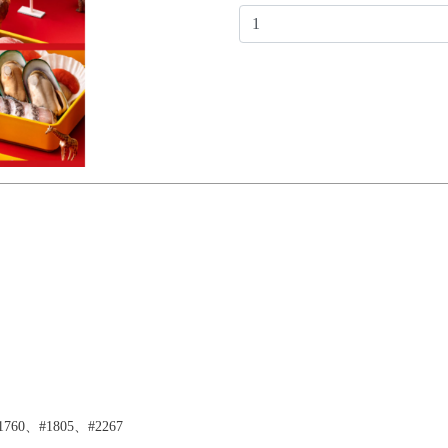
760、#1805、#2267