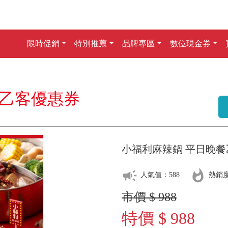
限時促銷
特別推薦
品牌專區
數位現金券
餐乙客優惠券
小福利麻辣鍋 平日晚
campaign
whatshot
人氣值：588
熱銷度
市價 $ 988
特價 $ 988