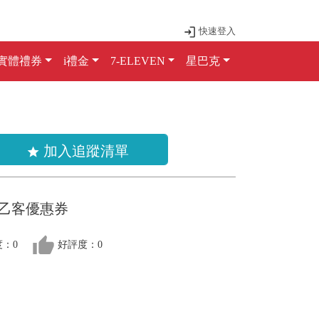
快速登入
實體禮券
i禮金
7-ELEVEN
星巴克
加入追蹤清單
star
餐乙客優惠券
thumb_up
：0
好評度：0