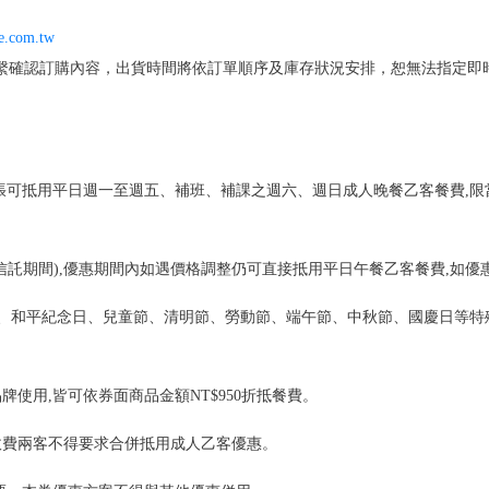
e.com.tw
繫確認訂購內容，出貨時間將依訂單順序及庫存狀況安排，恕無法指定即
每張可抵用平日週一至週五、補班、補課之週六、週日成人晚餐乙客餐費,限
信託期間),優惠期間內如遇價格調整仍可直接抵用平日午餐乙客餐費,如優惠
初五、和平紀念日、兒童節、清明節、勞動節、端午節、中秋節、國慶日等
牌使用,皆可依券面商品金額NT$950折抵餐費。
半價收費兩客不得要求合併抵用成人乙客優惠。