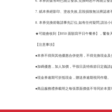
6. 本券於販售時已開立發票,兌換時恕不再開立
7. 紙本券經影印、塗改失效,且毀損致無法辨認者
8. 本券兌換前敬請事先訂位,如有任何疑問,請
★可能會收到【$950 面額寫平日午餐券】，饗
【注意事項】
●本券不得與其他優惠合併使用，不得兌換現金及
●加碼優惠，加人加價，平假日及特殊節日定義請
●現金券逾期可折抵現金，贈送券逾期視同作廢。
●商品服務禮券載明之每張票面價值不等同於本賣