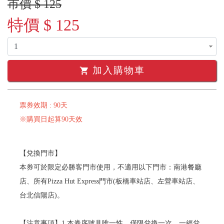
市價 $ 125
特價 $ 125
加入購物車
shopping_cart
票券效期 : 90天
※購買日起算90天效
【兌換門市】
本券可於限定必勝客門市使用，不適用以下門市：南港餐廳
店、所有Pizza Hut Express門市(板橋車站店、左營車站店、
台北信陽店)。
【注意事項】1.本券序號具唯一性，僅限兌換一次，一經兌