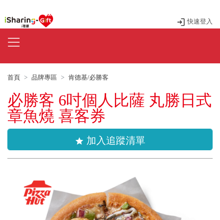
快速登入
首頁
品牌專區
肯德基/必勝客
必勝客 6吋個人比薩 丸勝日式
章魚燒 喜客券
加入追蹤清單
star