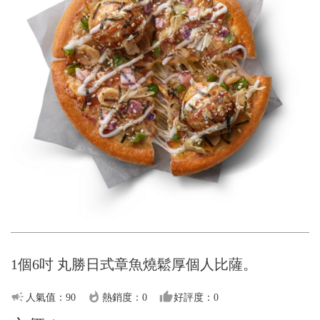
1個6吋 丸勝日式章魚燒鬆厚個人比薩。
campaign
whatshot
thumb_up
人氣值：90
熱銷度：0
好評度：0