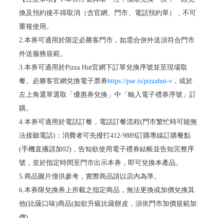
換及預約後不得取消（含官網、門市、電話預約單），不可
重複使用。
2.本券可適用於限定必勝客門市，如需合併外送須符合門市
外送服務規範。
3.本券可適用於Pizza Hut官網下訂單兌換序號並至現場取
餐。必勝客官網兌換電子票券
https://pse.is/pizzahut-v
，或於
左上角選單選取「優惠券兌換」中「輸入電子禮券序號」訂
購。
4.本券可適用於電話訂餐，電話訂餐流程(門市繁忙時可能無
法接聽電話)：消費者可先撥打412-9889訂購專線訂購餐點
(手機直播請加02)，告知欲使用電子禮券結帳並告知完整序
號，並於指定時間至門市出示本券，即可兌換本產品。
5.商品圖片僅供參考，實際商品請以店內為準。
6.本券限兌換券上所載之指定商品，無法更換或加價兌換其
他(比薩口味)商品(如欲升級比薩餅皮，須依門市加價規範加
價)。