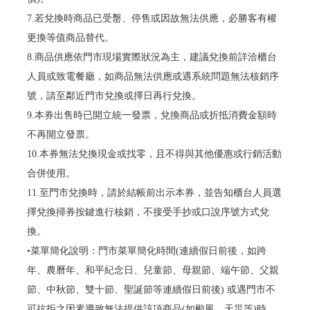
7.若兌換時商品已受罊、停售或因故無法供應，必勝客有權
更換等值商品替代。
8.商品供應依門市現場實際狀況為主，建議兌換前詳洽櫃台
人員或致電餐廳，如商品無法供應或遇系統問題無法核銷序
號，請至鄰近門市兌換或擇日再行兌換。
9.本券出售時已開立統一發票，兌換商品或折抵消費金額時
不再開立發票。
10.本券無法兌換現金或找零，且不得與其他優惠或行銷活動
合併使用。
11.至門市兌換時，請於結帳前出示本券，並告知櫃台人員選
擇兌換掃券按鍵進行核銷，不接受手抄或口說序號方式兌
換。
•菜單簡化說明：門市菜單簡化時間(連續假日前後，如跨
年、農曆年、和平紀念日、兒童節、母親節、端午節、父親
節、中秋節、雙十節、聖誕節等連續假日前後) 或遇門市不
可抗拒之因素導致無法提供該項商品(如颱風、天災等)時，