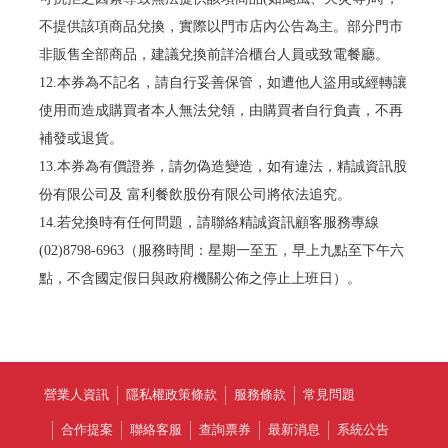
不提供該項商品兌換，實際以門市店內公告為主。部分門市
非販售全部商品，建議兌換前詳洽櫃台人員或致電餐廳。
12.本券為不記名，請自行妥善保管，如遭他人盜用或經轉讓
使用而造成購買者本人無法兌領，由購買者自行負責，不再
補發或退貨。
13.本券為有價證券，請勿偽造變造，如有違法，精誠資訊股
份有限公司及 富利餐飲股份有限公司將依法追究。
14.若兌換時有任何問題，請聯絡精誠資訊顧客服務專線
(02)8798-6963（服務時間：星期一至五，早上九點至下午六
點，不含國定假日與政府機關公佈之停止上班日）。
營業人資訊
隱私權政策條款
服務條款
常見問題
合作提案
聯絡客服
查詢票券
最新消息
系統公告