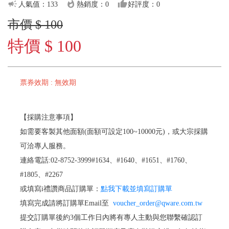
campaign
whatshot
thumb_up
人氣值：133
熱銷度：0
好評度：0
市價 $ 100
特價 $ 100
票券效期 : 無效期
【採購注意事項】
如需要客製其他面額(面額可設定100~10000元)，或大宗採購
可洽專人服務。
連絡電話:02-8752-3999#1634、#1640、#1651、#1760、
#1805、#2267
或填寫i禮讚商品訂購單：
點我下載並填寫訂購單
填寫完成請將訂購單Email至
voucher_order@qware.com.tw
提交訂購單後約3個工作日內將有專人主動與您聯繫確認訂