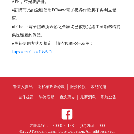
APP，並完成註冊。
●訂購商品如全額使用PChome電子禮券付款將不再開立發
票。
●PChome電子禮券所表彰之金額均已依規定經由金融機構提
供足額履約保證。
●最新使用方式及規定，請依官網公告為主：
https://reurl.cc/eLW6eR
營業人資訊
隱私權政策條款
服務條款
常見問題
合作提案
聯絡客服
查詢票券
最新消息
系統公告
客服專線 ： 0800-016-138 、 (02) 2659-9900
©2020 President Chain Store Corpation. All right reserved.