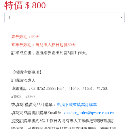
特價 $ 800
票券效期：90天
乘車券效期：自兌換入點日起算30天
訂單成立後，虛擬網券產出約需5個工作天。
【採購注意事項】
訂購請洽專人
連絡電話：02-8752-3999#1634、#1640、#1651、#1760、
#1805、#2267
或填寫i禮讚商品訂購單：
點我下載並填寫訂購單
填寫完成請將訂購單Email至
voucher_order@qware.com.tw
提交訂購單後約3個工作日內將有專人主動與您聯繫確認訂
購內容，出貨時間將依訂單順序及庫存狀況安排，恕無法指