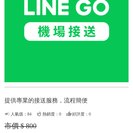
提供專業的接送服務，流程簡便
campaign
whatshot
thumb_up
人氣值：84
熱銷度：0
好評度：0
市價 $ 800